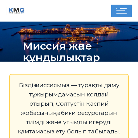
Миссия және
құндылықтар
Біздің миссиямыз — тұрақты даму
тұжырымдамасын қолдай
отырып, Солтүстік Каспий
жобасының табиғи ресурстарын
тиімді және ұтымды игеруді
қамтамасыз ету болып табылады.