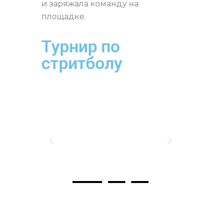
коллега, Шафихұлы Нұрболат,
заслуженно отмеченный
званием «Лучший игрок
турнира». Его игра вдохновляла
и заряжала команду на
площадке.
Турнир по
стритболу